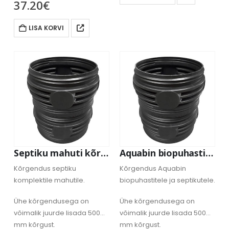
37.20
€
LISA KORVI
Septiku mahuti kõrgendus 50 cm
Aquabin biopuhasti ja septiku kõrgendus 50 cm
Kõrgendus septiku
Kõrgendus Aquabin
komplektile mahutile.
biopuhastitele ja septikutele.
Ühe kõrgendusega on
Ühe kõrgendusega on
võimalik juurde lisada 500
võimalik juurde lisada 500
mm kõrgust.
mm kõrgust.