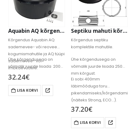
Aquabin AQ kõrgendus D400, H200
Septiku mahuti kõrgendus 25 cm
Kõrgendus Aquabin AQ
Kõrgendus septiku
sademevee- või reovee
komplektile mahutile.
kogumismahutile ja AQ tüüpi
Ühe kõrgendusega on
Ühe kõrgendusega on
sademevee- või
võimalik juurde lisada 200
võimalik juurde lisada 250
imbkaevudele.
mm kõrgust.
mm kõrgust.
32.24
€
Ei sobi 400mm
läbimõõduga toru
LISA KORVI
pikendamiseks/kõrgendamisek
(näiteks Strong, ECO…).
37.20
€
LISA KORVI