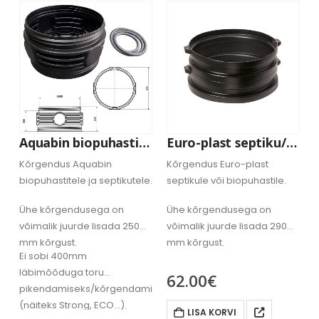
Aquabin biopuhasti ja septiku kõrgendus 25 cm
Euro-plast septiku/biopuhasti kõrgendus 29cm
Kõrgendus Aquabin
Kõrgendus Euro-plast
biopuhastitele ja septikutele.
septikule või biopuhastile.
Ühe kõrgendusega on
Ühe kõrgendusega on
võimalik juurde lisada 250
võimalik juurde lisada 290
mm kõrgust.
mm kõrgust.
Ei sobi 400mm
läbimõõduga toru
62.00
€
pikendamiseks/kõrgendamiseks
(näiteks Strong, ECO…).
LISA KORVI