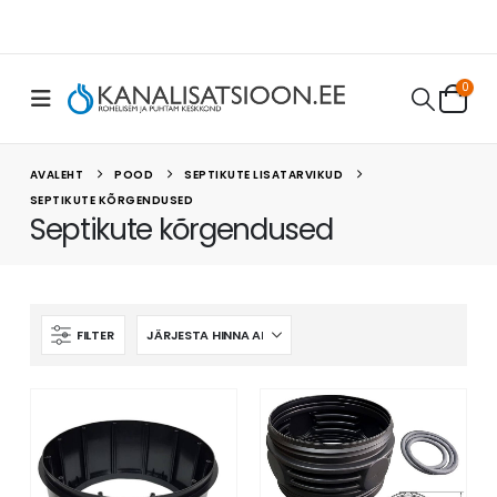
0
AVALEHT
POOD
SEPTIKUTE LISATARVIKUD
SEPTIKUTE KÕRGENDUSED
Septikute kõrgendused
FILTER