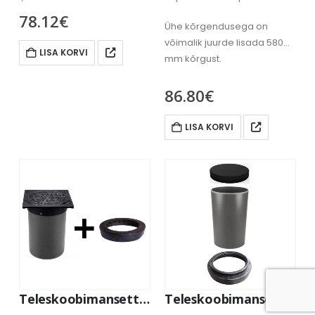
Teleskooptoru, diameeter
78.12
€
Ühe kõrgendusega on
295mm, pikkus 50cm
võimalik juurde lisada 580
Teleskoobimansett,
LISA KORVI
mm kõrgust.
400/295mm
86.80
€
LISA KORVI
Teleskoobimansett 400/295mm, teleskooptoru ⌀295 + malmkrae koos umbkaanega(12,5t)
Teleskoobimansett 400/315mm, teleskooptoru ⌀315 + Uponor plastkaas 315mm, h=50cm