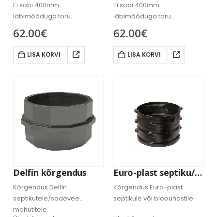
Ei sobi 400mm
Ei sobi 400mm
läbimõõduga toru
läbimõõduga toru
pikendamiseks/kõrgendamiseks
pikendamiseks/kõrgendamisek
62.00
€
62.00
€
(näiteks Strong, ECO…).
(näiteks Strong, ECO…).
LISA KORVI
LISA KORVI
Delfin kõrgendus
Euro-plast septiku/biopuhasti kõrgendus 44cm
Kõrgendus Delfin
Kõrgendus Euro-plast
septikutele/sadevee
septikule või biopuhastile.
mahutitele.