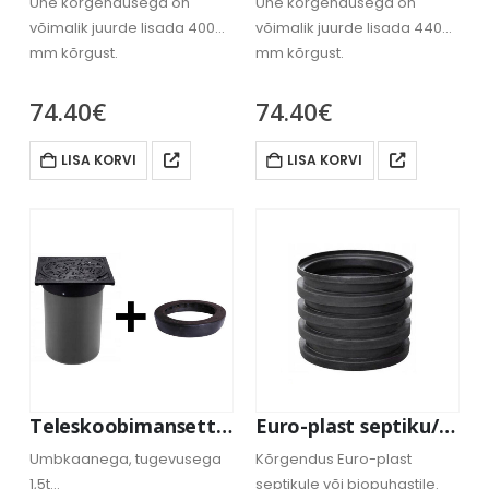
Ühe kõrgendusega on
Ühe kõrgendusega on
võimalik juurde lisada 400
võimalik juurde lisada 440
mm kõrgust.
mm kõrgust.
74.40
€
74.40
€
LISA KORVI
LISA KORVI
Teleskoobimansett 400/295mm, teleskooptoru ⌀295 + malmkrae koos umbkaanega(1,5t)
Euro-plast septiku/biopuhasti kõrgendus 58cm
Umbkaanega, tugevusega
Kõrgendus Euro-plast
1,5t
septikule või biopuhastile.