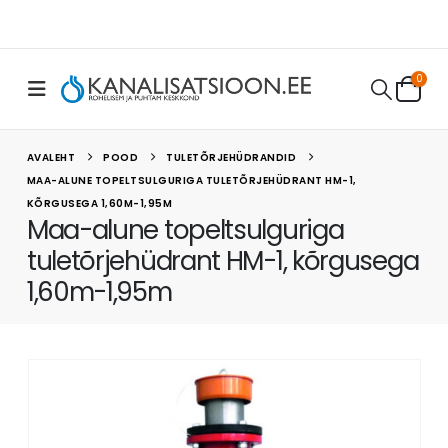
0
AVALEHT
POOD
TULETÕRJEHÜDRANDID
MAA-ALUNE TOPELTSULGURIGA TULETÕRJEHÜDRANT HM-1,
KÕRGUSEGA 1,60M-1,95M
Maa-alune topeltsulguriga
tuletõrjehüdrant HM-1, kõrgusega
1,60m-1,95m