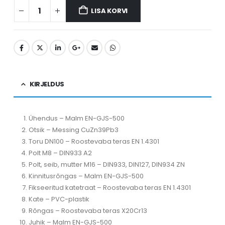
LISA KORVI
KIRJELDUS
Ühendus – Malm EN-GJS-500
Otsik – Messing CuZn39Pb3
Toru DN100 – Roostevaba teras EN 1.4301
Polt M8 – DIN933 A2
Polt, seib, mutter M16 – DIN933, DIN127, DIN934 ZN
Kinnitusrõngas – Malm EN-GJS-500
Fikseeritud katetraat – Roostevaba teras EN 1.4301
Kate – PVC-plastik
Rõngas – Roostevaba teras X20Cr13
Juhik – Malm EN-GJS-500