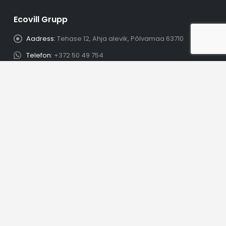
Ecovill Grupp
Aadress:
Tehase 12, Ahja alevik, Põlvamaa 63710
Telefon:
+372 50 49 754
E-mail:
info@kanalisatsioon.ee
Ladu on avatud:
E - R 8.00 - 17.00
Sisukord
Meist
Müügitingimused
Korduma kippuvad küsimused
Kontakt
Renditingimused