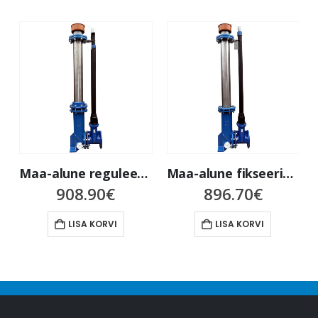
Maa-alune reguleeritava kõrgusega tuletõrjehüdrant HR-1, kõrgusega 1,60m-1,95m
Maa-alune fikseeritud kõrgusega tuletõrjehüdrant H-1 kõrgusega 1,60m-1,95m
908.90
€
896.70
€
LISA KORVI
LISA KORVI