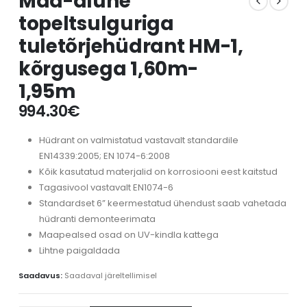
Maa-alune
topeltsulguriga
tuletõrjehüdrant HM-1,
kõrgusega 1,60m-
1,95m
994.30
€
Hüdrant on valmistatud vastavalt standardile
EN14339:2005; EN 1074-6:2008
Kõik kasutatud materjalid on korrosiooni eest kaitstud
Tagasivool vastavalt EN1074-6
Standardset 6” keermestatud ühendust saab vahetada
hüdranti demonteerimata
Maapealsed osad on UV-kindla kattega
Lihtne paigaldada
Saadavus:
Saadaval järeltellimisel