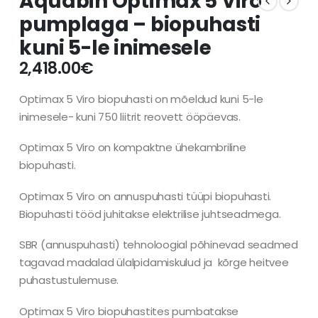
Aquabin Optimax 5 Viro
pumplaga – biopuhasti
kuni 5-le inimesele
2,418.00
€
Optimax 5 Viro biopuhasti on mõeldud kuni 5-le
inimesele- kuni 750 liitrit reovett ööpäevas.
Optimax 5 Viro on kompaktne ühekambriline
biopuhasti.
Optimax 5 Viro on annuspuhasti tüüpi biopuhasti.
Biopuhasti tööd juhitakse elektrilise juhtseadmega.
SBR (annuspuhasti) tehnoloogial põhinevad seadmed
tagavad madalad ülalpidamiskulud ja kõrge heitvee
puhastustulemuse.
Optimax 5 Viro biopuhastites pumbatakse