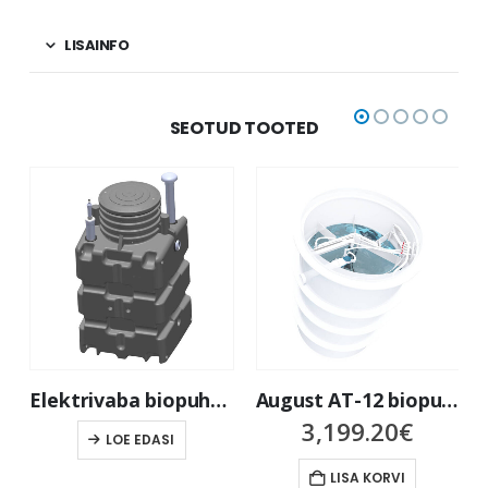
LISAINFO
SEOTUD TOOTED
Elektrivaba biopuhasti moodul septiku või mahuti järele paigaldamiseks – Biorock Ecorock 1500- kuni 8-le inimesele
August AT-12 biopuhasti kuni 10-le inimesele
3,199.20
€
LOE EDASI
LISA KORVI