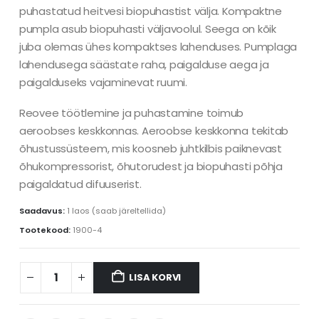
puhastatud heitvesi biopuhastist välja. Kompaktne
pumpla asub biopuhasti väljavoolul. Seega on kõik
juba olemas ühes kompaktses lahenduses. Pumplaga
lahendusega säästate raha, paigalduse aega ja
paigalduseks vajaminevat ruumi.
Reovee töötlemine ja puhastamine toimub
aeroobses keskkonnas. Aeroobse keskkonna tekitab
õhustussüsteem, mis koosneb juhtkilbis paiknevast
õhukompressorist, õhutorudest ja biopuhasti põhja
paigaldatud difuuserist.
Saadavus:
1 laos (saab järeltellida)
Tootekood:
1900-4
LISA KORVI