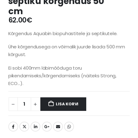
septiku kõrgendus 50
cm
62.00
€
Kõrgendus Aquabin biopuhastitele ja septikutele.
Ühe kõrgendusega on võimalik juurde lisada 500 mm
kõrgust.
Ei sobi 400mm läbimõõduga toru
pikendamiseks/kõrgendamiseks (näiteks Strong,
ECO…).
LISA KORVI