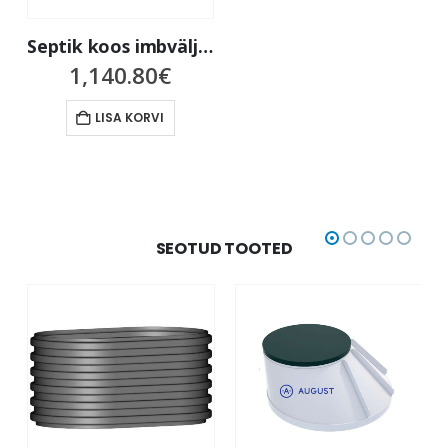
Septik koos imbväljaku komplekti ja 50cm kõrgendustega – kuni 6-le inimesele, mahutavusega 2650 l
1,140.80
€
LISA KORVI
SEOTUD TOOTED