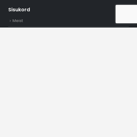
Sisukord
Meist
Müügitingimused
Korduma kippuvad küsimused
Kontakt
Renditingimused
Uudised ja teated
Põhjused, miks kanalisatsioonist pressib ruumidesse
halba haisu. Mis on süsteemis valesti?
Millal paigaldada septik, millal reoveemahuti või hoopis
imbväljak? Kuidas toimub paigaldamine?
Hajaasustuse programm