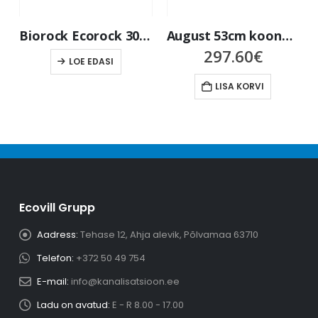
Biorock Ecorock 3000 kõrgendus, 500mm
August 53cm koonuse kujuline kõrgendus biopuhastitele AT-6 ja AT-8
297.60
€
LOE EDASI
LISA KORVI
Ecovill Grupp
Aadress:
Tehase 12, Ahja alevik, Põlvamaa 63710
Telefon:
+372 50 49 754
E-mail:
info@kanalisatsioon.ee
Ladu on avatud:
E - R 8.00 - 17.00