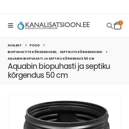
0
AVALEHT
POOD
BIOPUHASTITE KÕRGENDUSED
,
SEPTIKUTE KÕRGENDUSED
AQUABIN BIOPUHASTI JA SEPTIKU KÕRGENDUS 50 CM
Aquabin biopuhasti ja septiku
kõrgendus 50 cm