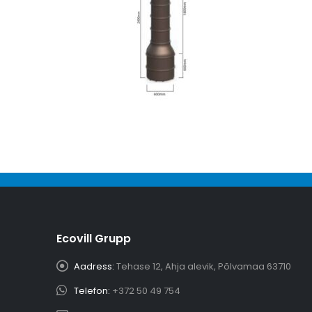
Ecovill Grupp
Aadress:
Tehase 12, Ahja alevik, Põlvamaa 63710
Telefon:
+372 50 49 754