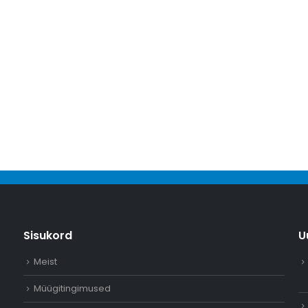
Sisukord
U
Meist
Müügitingimused