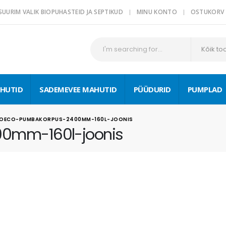
SUURIM VALIK BIOPUHASTEID JA SEPTIKUD
MINU KONTO
OSTUKORV
Kõik to
HUTID
SADEMEVEE MAHUTID
PÜÜDURID
PUMPLAD
IOECO-PUMBAKORPUS-2400MM-160L-JOONIS
0mm-160l-joonis