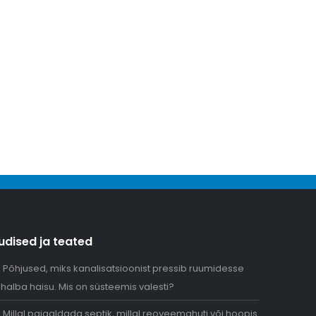
udised ja teated
Põhjused, miks kanalisatsioonist pressib ruumidesse
halba haisu. Mis on süsteemis valesti?
Millal paigaldada septik, millal reoveemahuti või hoopis