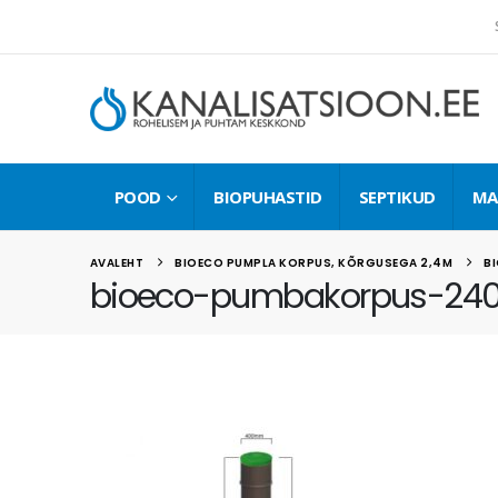
POOD
BIOPUHASTID
SEPTIKUD
MA
AVALEHT
BIOECO PUMPLA KORPUS, KÕRGUSEGA 2,4M
B
bioeco-pumbakorpus-240