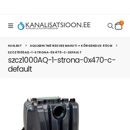
0
AVALEHT
AQUABIN 1M3 REOVEE MAHUTI + KÕRGENDUS 40CM
SZCZ1000AQ-1-STRONA-0X470-C-DEFAULT
szcz1000AQ-1-strona-0x470-c-
default