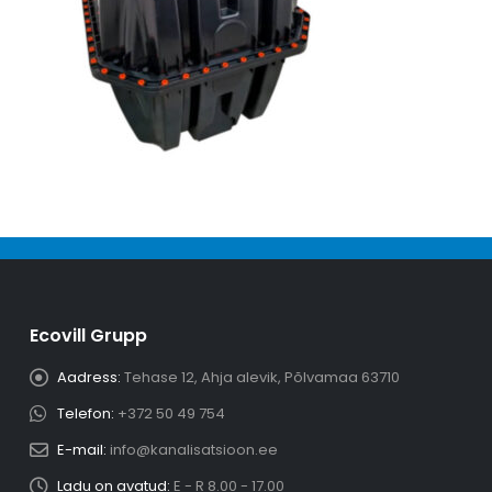
Ecovill Grupp
Aadress:
Tehase 12, Ahja alevik, Põlvamaa 63710
Telefon:
+372 50 49 754
E-mail:
info@kanalisatsioon.ee
Ladu on avatud:
E - R 8.00 - 17.00